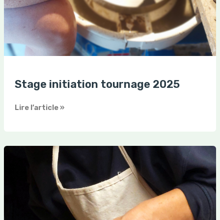
Stage initiation tournage 2025
Lire l’article »
Dates
et
tarif
stages
2025