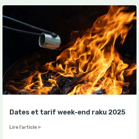
Dates
et
tarif
week-
end
raku
2025
Dates et tarif week-end raku 2025
Lire l’article »