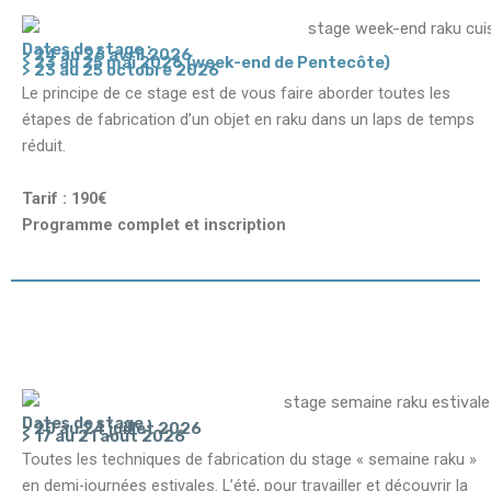
Dates de stage :
> 24 au 26 avril 2026
> 23 au 25 mai 2026 (week-end de Pentecôte)
> 23 au 25 octobre 2026​
Le principe de ce stage est de vous faire aborder toutes les
étapes de fabrication d’un objet en raku dans un laps de temps
réduit.
Tarif : 190€
Programme complet et inscription
Dates de stage :
> 20 au 24 juillet 2026
> 17 au 21 août 2026
Toutes les techniques de fabrication du stage « semaine raku »
en demi-journées estivales. L’été, pour travailler et découvrir la