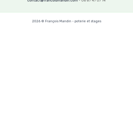
contact@francoismandin.com
- 06 87 47 07 14
2026 © François Mandin - poterie et stages