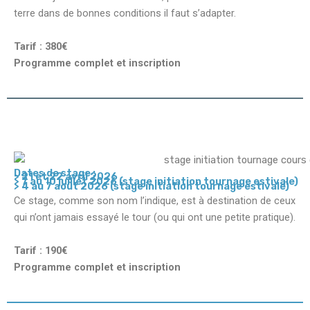
terre dans de bonnes conditions il faut s’adapter.
Tarif : 380€
Programme complet et inscription
Dates de stage :
> 21 et 22 avril 2026
> 7 au 10 juillet 2026 (stage initiation tournage estivale)
> 4 au 7 août 2026 (stage initiation tournage estivale)
Ce stage, comme son nom l’indique, est à destination de ceux
qui n’ont jamais essayé le tour (ou qui ont une petite pratique).
Tarif : 190€
Programme complet et inscription